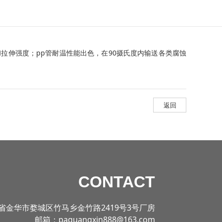
拉伸强度；pp管耐温性能出色，在90摄氏度内输送各类腐蚀
返回
CONTACT
省金华市婺城区竹马乡金竹路2419号3号厂房
邮箱：paguangxin888@163.com